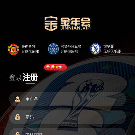
送
18
元
注册
登录