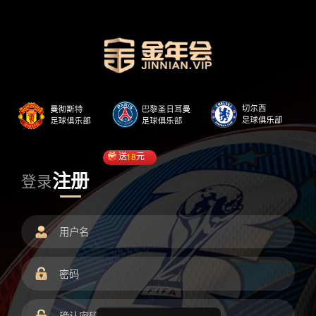
送
18
元
注册
登录